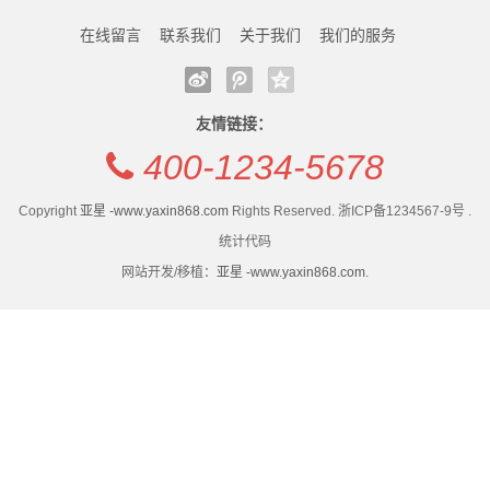
新
中国能建涨2.15%，成交额48.35亿元，人气排名15
透过“黑科技”看中国建筑材料行业高质量发展成效 转型
在线留言
联系我们
关于我们
我们的服务
闻
位！后市是否有机会？附走势
升级驶上“快车道”
中国能建中电工程品牌建设成效显著
中国能建涨2.15%，成交额48.35亿元，人气排名15
动
清代皇家建筑烫样中藏着怎样的设计巧思
位！后市是否有机会？附走势
友情链接：
态
防范雨天建筑施工风险 湖南发布汛期安全提示
中国能建中电工程品牌建设成效显著
400-1234-5678
清代皇家建筑烫样中藏着怎样的设计巧思
公
Copyright
亚星 -www.yaxin868.com
Rights Reserved. 浙ICP备1234567-9号 .
防范雨天建筑施工风险 湖南发布汛期安全提示
司
统计代码
网站开发/移植：
亚星 -www.yaxin868.com
.
动
态
行
业
动