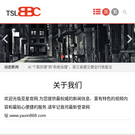
首
简
繁
页
产
品
中
@上海人，下个月或多2笔钱！7月社区办理保障勿忘！
动态新闻
从“个案办理”到“系统治理”，浙江省建立健全行政复议
心
“四管四办”机制
@上海人，下个月或多2笔钱！7月社区办理保障勿忘！
关于我们
电
展现香港建筑智慧！威尼斯建筑双年展香港馆巡回展登
从“个案办理”到“系统治理”，浙江省建立健全行政复议
陆上海
“四管四办”机制
池
欢迎光临亚星官网,为您提供最权威的新闻信息、富有特色的视频内
中国八大辽构古建筑技艺展在大同开展
展现香港建筑智慧！威尼斯建筑双年展香港馆巡回展登
容和最贴心便捷的服务,请牢记我司最新登录网
印
上演“毫米级”对决，杭州这场建筑技能比武超硬核
陆上海
址:www.yaxin868.com
透过“黑科技”看中国建筑材料行业高质量发展成效 转型
中国八大辽构古建筑技艺展在大同开展
刷
升级驶上“快车道”
上演“毫米级”对决，杭州这场建筑技能比武超硬核